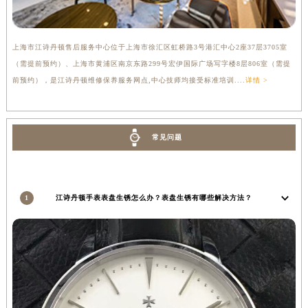
上海市江诗丹顿售后服务中心位于上海市徐汇区虹桥路3号港汇中心2座37层3705室
（需提前预约）、上海市黄浦区南京东路299号宏伊国际广场写字楼8层806室（需提
前预约），是江诗丹顿维修保养服务网点,中心技师均接受标准培训....
详情 >
常见问题
1
江诗丹顿手表表盘生锈怎么办？表盘生锈有哪些解决方法？