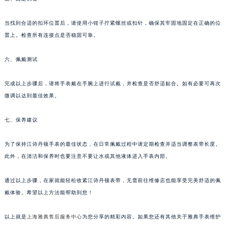
当找到合适的扣环位置后，请使用小钳子拧紧螺丝或扣针，确保其牢固地固定在正确的位
置上。检查所有连接点是否稳固可靠。
六、佩戴测试
完成以上步骤后，请将手表戴在手腕上进行试戴，并检查是否舒适贴合。如有必要可再次
微调以达到最佳效果。
七、保养建议
为了保持江诗丹顿手表的最佳状态，在日常佩戴过程中请定期检查并适当调整表带长度。
此外，在清洁和保养时也要注意不要让水或其他液体进入手表内部。
通过以上步骤，在家就能轻松收紧江诗丹顿表带，无需前往维修店也能享受完美舒适的佩
戴体验。希望以上方法能帮助到您！
以上就是
上海雅典售后服务中心
为您分享的精彩内容。如果您还有其他关于雅典手表维护