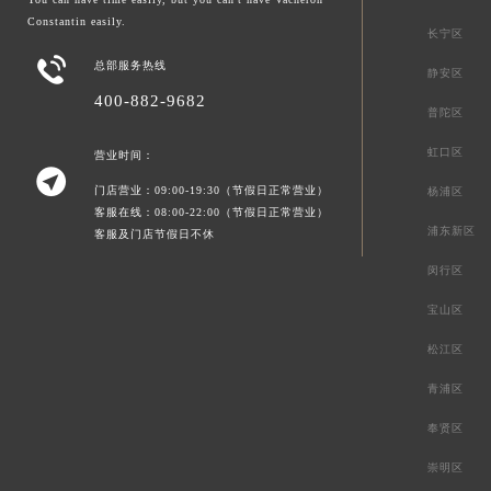
Constantin easily.
长宁区

总部服务热线
静安区
400-882-9682
普陀区
虹口区
营业时间：

门店营业：09:00-19:30（节假日正常营业）
杨浦区
客服在线：08:00-22:00（节假日正常营业）
浦东新区
客服及门店节假日不休
闵行区
宝山区
松江区
青浦区
奉贤区
崇明区