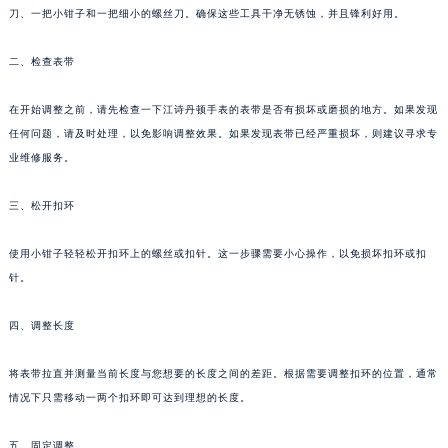
刀、一把小钳子和一把细小的螺丝刀。确保这些工具干净无锈蚀，并且锋利好用。
二、检查表带
在开始调整之前，请先检查一下江诗丹顿手表的表带是否有损坏或磨损的地方。如果发现
任何问题，请及时处理，以免影响调整效果。如果发现表带已经严重损坏，则建议寻求专
业维修服务。
三、松开扣环
使用小钳子轻轻松开扣环上的螺丝或扣针。这一步骤需要小心操作，以免损坏扣环或扣
针。
四、调整长度
将表带拉直并测量当前长度与您想要的长度之间的差距。根据需要调整扣环的位置，通常
情况下只需移动一两个扣环即可达到理想的长度。
五、固定调整