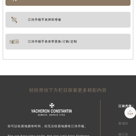
江诗丹顿手表摔坏维修
江诗丹顿手表表带更换/订购/定制
轻轻滑动下方栏目探索更多精彩内容
江诗丹顿上

黄浦区
你可以轻易地拥有时间，但无法轻易地拥有江诗丹顿。
徐汇区
You can have time easily, but you can't have Vacheron