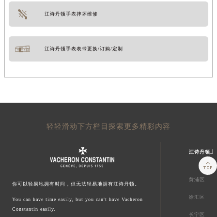
江诗丹顿手表摔坏维修
江诗丹顿手表表带更换/订购/定制
轻轻滑动下方栏目探索更多精彩内容
江诗丹顿上

黄浦区
你可以轻易地拥有时间，但无法轻易地拥有江诗丹顿。
徐汇区
You can have time easily, but you can't have Vacheron
Constantin easily.
长宁区