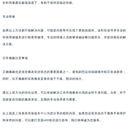
长时间暴露在极端温度下，有助于保持其稳定性能。
专业维修
如果以上方法都不能解决问题，可能是内部零件出现了磨损或损坏。这时应该寻求专业的
钟表维修服务进行检查和修理。专业的维修人员能够准确诊断问题所在，并提供相应的解
决方案。
日常佩戴注意事项
正确佩戴也是保持腕表良好状态的重要因素之一。避免剧烈运动或碰撞对机芯造成损害；
同时，在不佩戴时应将腕表妥善存放于干燥、阴凉的地方。
通过上述方法的综合运用，可以有效解决江诗丹顿腕表出现的走时不准问题。当然，对于
高级复杂功能的腕表来说，定期的专业保养更为重要。
以上就是
上海雅典维修服务中心
为您分享的精彩内容。如果您还有其他关于雅典手表维护
和保养的问题，可以拨打页面400电话进行咨询，我们将竭诚为您服务。