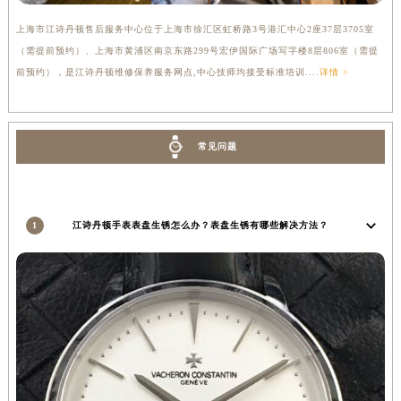
上海市江诗丹顿售后服务中心位于上海市徐汇区虹桥路3号港汇中心2座37层3705室
（需提前预约）、上海市黄浦区南京东路299号宏伊国际广场写字楼8层806室（需提
前预约），是江诗丹顿维修保养服务网点,中心技师均接受标准培训....
详情 >
常见问题
1
江诗丹顿手表表盘生锈怎么办？表盘生锈有哪些解决方法？