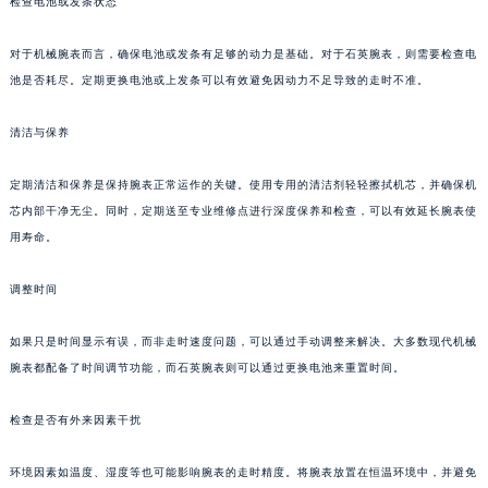
检查电池或发条状态
对于机械腕表而言，确保电池或发条有足够的动力是基础。对于石英腕表，则需要检查电
池是否耗尽。定期更换电池或上发条可以有效避免因动力不足导致的走时不准。
清洁与保养
定期清洁和保养是保持腕表正常运作的关键。使用专用的清洁剂轻轻擦拭机芯，并确保机
芯内部干净无尘。同时，定期送至专业维修点进行深度保养和检查，可以有效延长腕表使
用寿命。
调整时间
如果只是时间显示有误，而非走时速度问题，可以通过手动调整来解决。大多数现代机械
腕表都配备了时间调节功能，而石英腕表则可以通过更换电池来重置时间。
检查是否有外来因素干扰
环境因素如温度、湿度等也可能影响腕表的走时精度。将腕表放置在恒温环境中，并避免