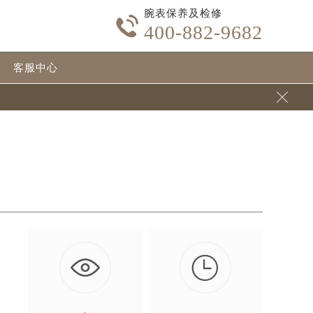
腕表保养及检修

400-882-9682
客服中心


不