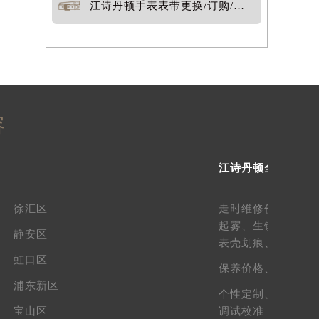
江诗丹顿手表表带更换/订购/定制
容
江诗丹顿全面服务
徐汇区
走时维修价格、
走
起雾、
生锈维修价
静安区
表壳划痕、
表带划
虹口区
保养价格、
外观维
浦东新区
个性定制、
真假鉴
宝山区
调试校准