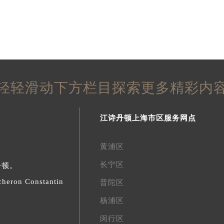
轻轻滑动下方栏目探索更多精彩内
江诗丹顿上海市区服务网点
黄浦区
长宁区
丹顿。
acheron Constantin
普陀区
杨浦区
闵行区