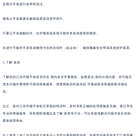
定期为手表进行保养和清洁。
避免让手表暴露在极端温度或湿度环境中。
不要让手表接触到水、化学物质或其他可能对其造成损害的物质。
在进行可能对手表造成物理冲击的活动时（如运动），确保佩戴安全带或其他保护装置。
5.了解 政策
了解您的江诗丹顿手表是否仍在 期内是非常重要的。如果是在 期内出现问题，您可能无
需支付额外费用即可获得维修服务。请查阅购买时提供的 手册或联系客服获取详细信
息。
总之，面对江诗丹顿手表机芯受损的情况时，及时采取正确的处理措施是关键。通过寻找
专业的维修服务、采取预防措施以及了解 政策等方法，可以有效地解决问题并延长您的
爱表使用寿命。
以上就是
上海江诗丹顿售后服务中心
为您分享的精彩内容。如果您还有其他关于江诗丹顿