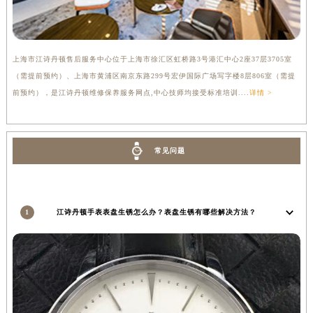
上海市江诗丹顿售后服务中心位于上海市徐汇区虹桥路3号港汇中心2座37层3705室
（需提前预约）、上海市黄浦区南京东路299号宏伊国际广场写字楼8层806室（需提
前预约），是江诗丹顿维修保养服务网点,中心技师均接受标准培训....
详情 >
常见问题
1
江诗丹顿手表表盘生锈怎么办？表盘生锈有哪些解决方法？