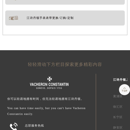
江诗丹顿手表表带更换/订购/定制
轻轻滑动下方栏目探索更多精彩内容
江诗丹顿上

黄浦区
你可以轻易地拥有时间，但无法轻易地拥有江诗丹顿。
徐汇区
You can have time easily, but you can't have Vacheron
Constantin easily.
长宁区

总部服务热线
静安区