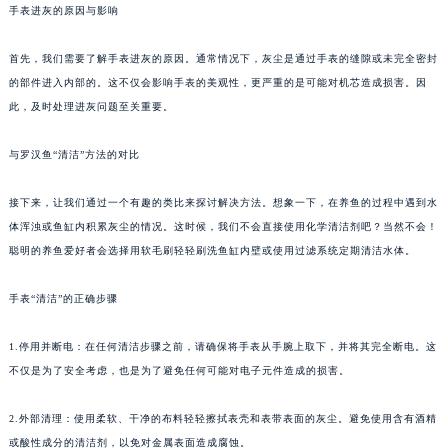
手表进灰的原因与影响
首先，我们需要了解手表进灰的原因。通常情况下，灰尘是通过手表的缝隙或未完全密封
的部件进入内部的。这不仅会影响手表的美观性，更严重的是可能对机芯造成损害。因
此，及时处理进灰问题至关重要。
与罗汉鱼“清洁”方法的对比
接下来，让我们通过一个有趣的类比来探讨解决方法。想象一下，在养鱼的过程中遇到水
体浑浊或鱼缸内积累灰尘的情况。这时候，我们不会直接使用化学清洁剂吧？当然不会！
聪明的养鱼爱好者会选择用软毛刷轻轻刷洗鱼缸内壁或使用过滤系统定期清洁水体。
手表“清洁”的正确步骤
1.停用并断电：在任何清洁步骤之前，请确保将手表从手腕上取下，并将其完全断电。这
不仅是为了安全考虑，也是为了避免任何可能对电子元件造成的损害。
2.外部清理：使用柔软、干净的布料轻轻擦拭表壳和表带表面的灰尘。避免使用含有酒精
或酸性成分的清洁剂，以免对金属表面造成腐蚀。