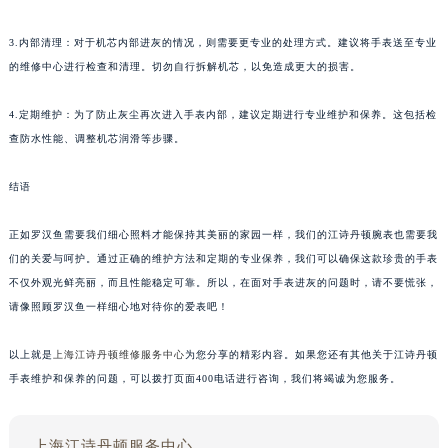
3.内部清理：对于机芯内部进灰的情况，则需要更专业的处理方式。建议将手表送至专业
的维修中心进行检查和清理。切勿自行拆解机芯，以免造成更大的损害。
4.定期维护：为了防止灰尘再次进入手表内部，建议定期进行专业维护和保养。这包括检
查防水性能、调整机芯润滑等步骤。
结语
正如罗汉鱼需要我们细心照料才能保持其美丽的家园一样，我们的江诗丹顿腕表也需要我
们的关爱与呵护。通过正确的维护方法和定期的专业保养，我们可以确保这款珍贵的手表
不仅外观光鲜亮丽，而且性能稳定可靠。所以，在面对手表进灰的问题时，请不要慌张，
请像照顾罗汉鱼一样细心地对待你的爱表吧！
以上就是
上海江诗丹顿维修服务中心
为您分享的精彩内容。如果您还有其他关于江诗丹顿
手表维护和保养的问题，可以拨打页面400电话进行咨询，我们将竭诚为您服务。
上海江诗丹顿服务中心